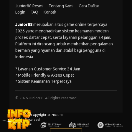
Junior88 Resmi
Tentang Kami
Cara Daftar
Login
FAQ
Kontak
Junior88
merupakan situs game online terpercaya
2026 yang menghadirkan sistem keamanan modern,
proses daftar cepat, serta layanan pelanggan 24 jam.
Platform ini dirancang untuk memberikan pengalaman
bermain yang nyaman dan stabil bagi pengguna di
Indonesia.
? Layanan Customer Service 24 Jam
? Mobile Friendly & Akses Cepat
? Sistem Keamanan Terpercaya
© 2026 Junior88. All rights reserved.
© 2015 - 2026 Copyright JUNIOR88.
All Rights Reserved.