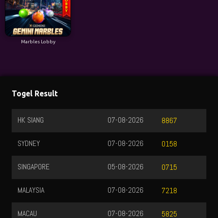
Marbles Lobby
Togel Result
HK SIANG
07-08-2026
8867
SYDNEY
07-08-2026
0158
SINGAPORE
05-08-2026
0715
MALAYSIA
07-08-2026
7218
MACAU
07-08-2026
5825