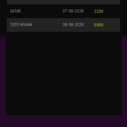
QATAR
07-08-2026
3158
TOTO WUHAN
08-08-2026
6989