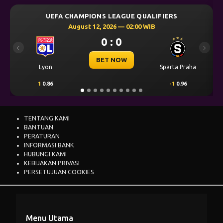
ONS LEAGUE QUALIFIERS
UEFA CHAMPIONS L
12, 2026 — 02:00 WIB
August 12, 20
0 : 0
0 
Previous
Next
BET NOW
BET
Sparta Praha
SK Sturm Graz
-1
0.96
-0.5
0.95
TENTANG KAMI
BANTUAN
PERATURAN
INFORMASI BANK
HUBUNGI KAMI
KEBIJAKAN PRIVASI
PERSETUJUAN COOKIES
Menu Utama