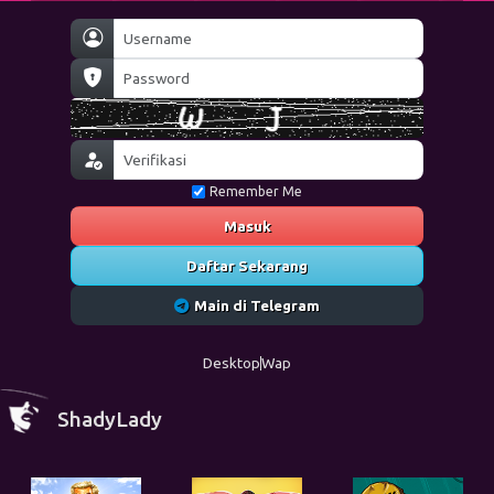
Remember Me
Masuk
Daftar Sekarang
Main di Telegram
Desktop
Wap
ShadyLady