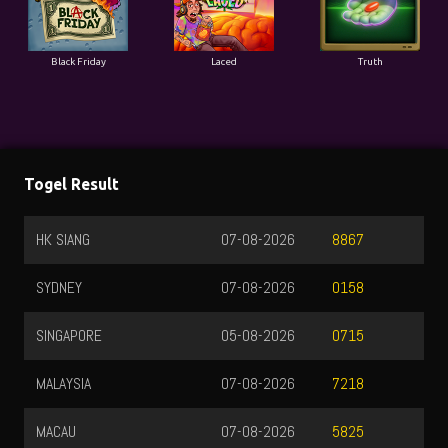
Black Friday
Laced
Truth
Togel Result
HK SIANG
07-08-2026
8867
SYDNEY
07-08-2026
0158
SINGAPORE
05-08-2026
0715
MALAYSIA
07-08-2026
7218
MACAU
07-08-2026
5825