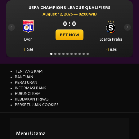
QUALIFIERS
UEFA CHAMPIONS LEAGUE QUALI
0 WIB
August 12, 2026 — 01:30 WIB
0 : 0
Previous
Next
BET NOW
Sparta Praha
SK Sturm Graz
-1
0.96
-0.5
0.95
TENTANG KAMI
BANTUAN
PERATURAN
INFORMASI BANK
HUBUNGI KAMI
KEBIJAKAN PRIVASI
PERSETUJUAN COOKIES
Menu Utama