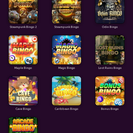
Steampunk Bingo 2
Steampunk Bingo
Odin Bingo
Maple Bingo
Magic Bingo
Lost Ruins Bingo
Cave Bingo
Caribbean Bingo
Bonus Bingo