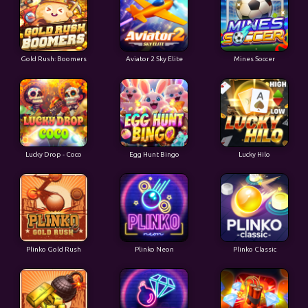
Gold Rush: Boomers
Aviator 2 Sky Elite
Mines Soccer
Lucky Drop - Coco
Egg Hunt Bingo
Lucky Hilo
Plinko Gold Rush
Plinko Neon
Plinko Classic